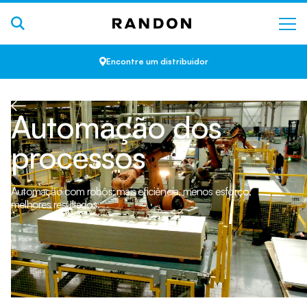
Encontre um distribuidor
Automação dos
processos
Automação com robôs: mais eficiência, menos esforço,
melhores resultados.