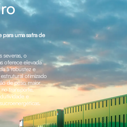
iro
de para uma safra de
 severas, o
as oferece elevada
da à robustez e
 estrutural otimizado
ção de peso, maior
 no transporte,
dutividade e
 sucroenergéticas.