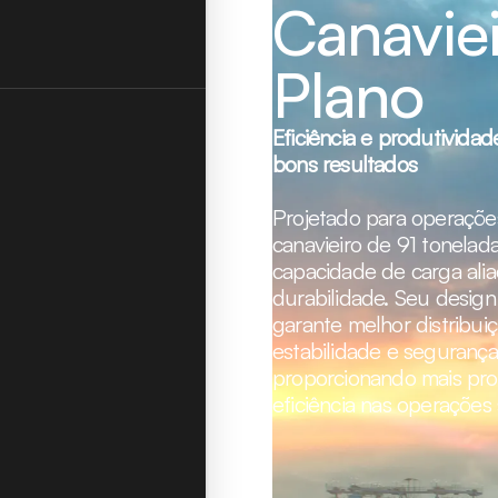
Canavie
Plano
Eficiência e produtivida
bons resultados
Projetado para operações
canavieiro de 91 tonelad
capacidade de carga alia
durabilidade. Seu design
garante melhor distribui
estabilidade e segurança
proporcionando mais pro
eficiência nas operações