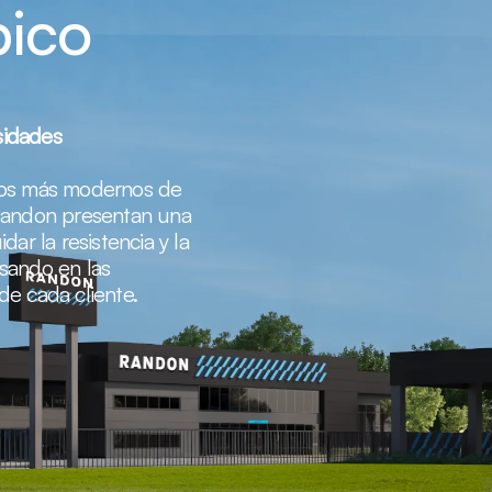
pico
sidades
sos más modernos de
 Randon presentan una
dar la resistencia y la
sando en las
de cada cliente.