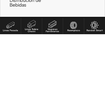
Distribución de
Bebidas
Línea Sobre
Vagones
Línea Pesada
Reemplazo
Randon Smart
Chasis
Ferroviarios
Av. Abramo Randon, 770 | CEP: 95055-010 | Bairro Interlagos | Caxias
do Sul - RS - Brasil
Ver en el mapa
(54) 3239-2000
Português
English
Español